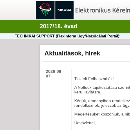
2017/18. évad
TECHNIKAI SUPPORT (Flexinform Ügyfélszolgálati Portál):
Aktualitások, hírek
2026-08-
07
Tisztelt Felhasználók!
A Netlock tájékoztatása szerin
kerül javításra.
Kérjük, amennyiben rendelkezn
rendelkeznek, jelezzék az ügyi
Megértésüket köszönjük, a hiba
Üdvözlettel,