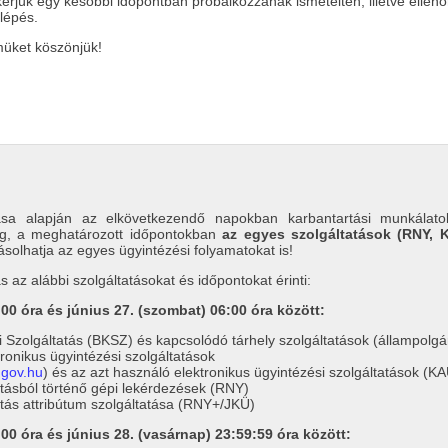
kérjük egy későbbi időpontban próbálkozzanak ismételten, illetve ellen
elépés.
müket köszönjük!
tása alapján az elkövetkezendő napokban karbantartási munkálato
lag, a meghatározott időpontokban
az egyes szolgáltatások (RNY,
ásolhatja az egyes ügyintézési folyamatokat is!
s az alábbi szolgáltatásokat és időpontokat érinti:
:00 óra és június 27. (szombat) 06:00 óra között:
Szolgáltatás (BKSZ) és kapcsolódó tárhely szolgáltatások (állampolgári 
ronikus ügyintézési szolgáltatások
.gov.hu
) és az azt használó elektronikus ügyintézési szolgáltatások (K
tásból történő gépi lekérdezések (RNY)
tás attribútum szolgáltatása (RNY+/JKÜ)
:00 óra és június 28. (vasárnap) 23:59:59 óra között: