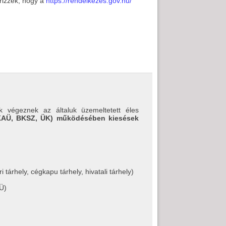
őrizzék, hogy a
https://rendelkezes.gov.hu/
k végeznek az általuk üzemeltetett éles
 KAÜ, BKSZ, ÜK) működésében kiesések
tárhely, cégkapu tárhely, hivatali tárhely)
AÜ)