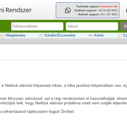
Technikai support:
Kattintson ide
Szakmai support:
+36 30 954 8953
Netlock support:
06 1 437 6655
B
Hibajelentés
Kérdés/Észrevétel
Kérés
Eg
t a Netlock aláírási folyamata hibás, a hiba javítása folyamatban van, 
ek Microsec aláírással, azt a régi rendszerben is használhatják. Ame
ntézőjük felé, hogy Netlock aláírási probléma miatt nem tudják teljesít
 elhárításáról tájékoztatni fogjuk Önöket.