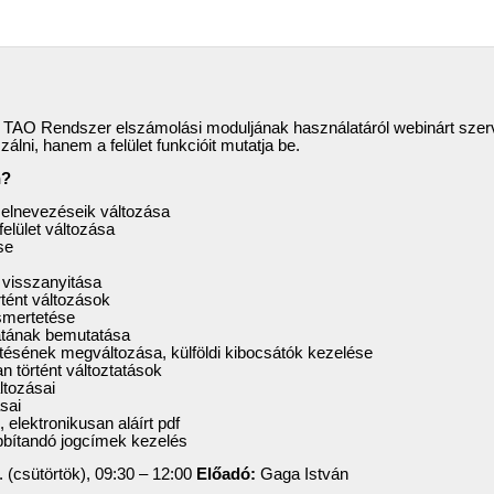
a TAO Rendszer elszámolási moduljának használatáról webinárt sze
álni, hanem a felület funkcióit mutatja be.
n?
 elnevezéseik változása
elület változása
se
 visszanyitása
rtént változások
ismertetése
atának bemutatása
ltésének megváltozása, külföldi kibocsátók kezelése
 történt változtatások
ltozásai
sai
 elektronikusan aláírt pdf
bítandó jogcímek kezelés
 (csütörtök), 09:30 – 12:00
Előadó:
Gaga István