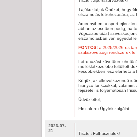
Tisztelt Sportszervezetek!
Tájékoztatjuk Önöket, hogy
él
elszámolás létrehozására, a
Amennyiben, a sportfejlesztés
abban az esetben pedig, ha t
Végelszámolás
) szíveskedjene
elszámolásban van egyedül le
FONTOS!
a 2025/2026-os támo
szakszövetségi rendszerek fel
Létrehozást követően lehetőségü
mellékletkezelőbe feltöltött 
későbbiekben lesz elérhető a f
Kérjük, az elkövetkezendő idő
hiányzó funkciókkal, valamint
fejezetei is folyamatosan friss
Üdvözlettel,
Flexinform Ügyfélszolgálat
2026-07-
21
Tisztelt Felhasználók!