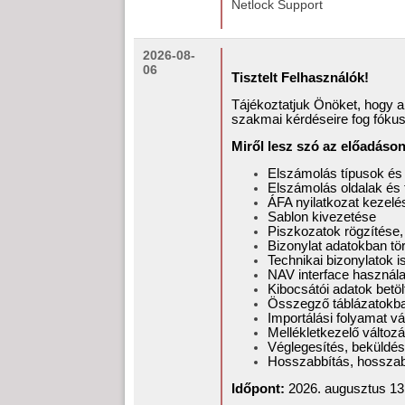
Netlock Support
2026-08-
06
Tisztelt Felhasználók!
Tájékoztatjuk Önöket, hogy 
szakmai kérdéseire fog fókusz
Miről lesz szó az előadáso
Elszámolás típusok és
Elszámolás oldalak és f
ÁFA nyilatkozat kezelé
Sablon kivezetése
Piszkozatok rögzítése,
Bizonylat adatokban tö
Technikai bizonylatok 
NAV interface használ
Kibocsátói adatok betö
Összegző táblázatokban
Importálási folyamat vá
Mellékletkezelő változá
Véglegesítés, beküldés,
Hosszabbítás, hosszab
Időpont:
2026. augusztus 13.