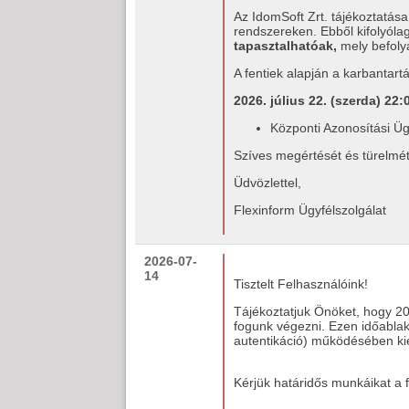
Az IdomSoft Zrt. tájékoztatás
rendszereken. Ebből kifolyól
tapasztalhatóak,
mely befoly
A fentiek alapján a karbantartá
2026. július 22. (szerda) 22:
Központi Azonosítási Üg
Szíves megértését és türelmét
Üdvözlettel,
Flexinform Ügyfélszolgálat
2026-07-
14
Tisztelt Felhasználóink!
Tájékoztatjuk Önöket, hogy 202
fogunk végezni. Ezen időablak
autentikáció) működésében ki
Kérjük határidős munkáikat a f