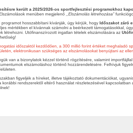
esítésre került a 2025/2026-os sportfejlesztési programokhoz kapc
z Elszámolások menüben megjelenő
,,Elszámolás létrehozása”
funkcióg
i programot hosszabbítani kívánják, úgy kérjük, hogy
Időszakot záró 
eljes mértékben el kívánnak számolni a beérkezett támogatásokkal, úg
k létrehozni. Utófinanszírozott ingatlan tételek elszámolására az
Utófi
hetőség!
gatási időszaktól kezdődően, a 300 millió forint értéket meghaladó sp
ületén, elektronikusan szükséges az elszámolásokat benyújtani az elle
k van a bizonylatok kézzel történő rögzítésére, valamint importfájllal tö
dokumentumok elszámoláshoz történő hozzárendelésére. Felhívjuk figyelm
elületen.
szakban figyeljék a híreket, illetve tájékoztató dokumentációkat, ugya
 a korábbi rendszerektől eltérő használat részletezésével kapcsolatb
ülnek!