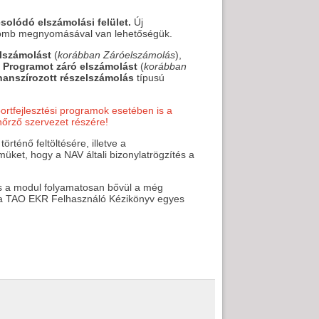
solódó elszámolási felület.
Új
omb megnyomásával van lehetőségük.
elszámolást
(
korábban Záróelszámolás
),
y
Programot záró elszámolást
(
korábban
nanszírozott részelszámolás
típusú
ortfejlesztési programok esetében is a
nőrző szervezet részére!
rténő feltöltésére, illetve a
üket, hogy a NAV általi bizonylatrögzítés a
nis a modul folyamatosan bővül a még
an a TAO EKR Felhasználó Kézikönyv egyes