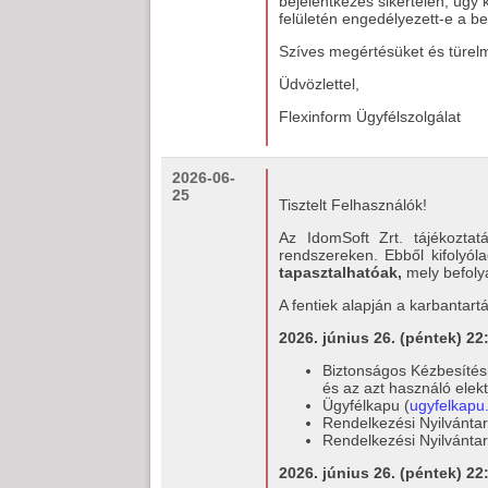
bejelentkezés sikertelen, úgy 
felületén engedélyezett-e a b
Szíves megértésüket és türel
Üdvözlettel,
Flexinform Ügyfélszolgálat
2026-06-
25
Tisztelt Felhasználók!
Az IdomSoft Zrt. tájékozta
rendszereken. Ebből kifolyó
tapasztalhatóak,
mely befoly
A fentiek alapján a karbantartá
2026. június 26. (péntek) 22
Biztonságos Kézbesítési 
és az azt használó elekt
Ügyfélkapu (
ugyfelkapu
Rendelkezési Nyilvántar
Rendelkezési Nyilvántar
2026. június 26. (péntek) 22