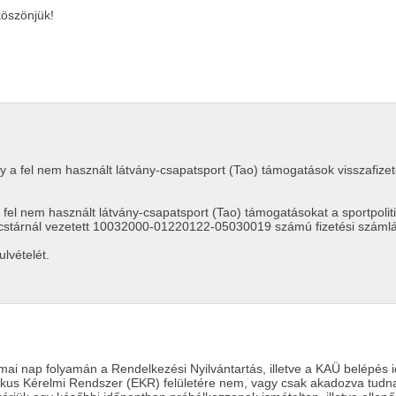
öszönjük!
ogy a fel nem használt látvány-csapatsport (Tao) támogatások visszafiz
fel nem használt látvány-csapatsport (Tao) támogatásokat a sportpolitiká
cstárnál vezetett 10032000-01220122-05030019 számú fizetési számláj
lvételét.
mai nap folyamán a Rendelkezési Nyilvántartás, illetve a KAÜ belépés 
nikus Kérelmi Rendszer (EKR) felületére nem, vagy csak akadozva tudn