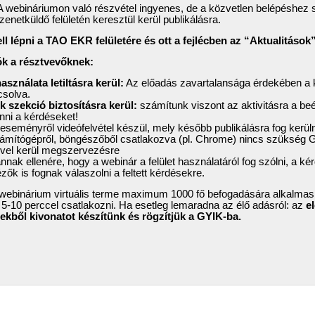
 webináriumon való részvétel ingyenes, de a közvetlen belépéshez 
enetküldő felületén keresztül kerül publikálásra.
ell lépni a TAO EKR felületére és ott a fejlécben az “Aktualitáso
ók a résztvevőknek:
sználata letiltásra kerül:
Az előadás zavartalansága érdekében a 
pcsolva.
k szekció biztosításra kerül:
számítunk viszont az aktivitásra a beé
tenni a kérdéseket!
eseményről videófelvétel készül, mely később publikálásra fog kerüln
mítógépről, böngészőből csatlakozva (pl. Chrome) nincs szükség Go
vel kerül megszervezésre
nnak ellenére, hogy a webinár a felület használatáról fog szólni, a ké
ők is fognak válaszolni a feltett kérdésekre.
a webinárium virtuális terme maximum 1000 fő befogadására alkalmas
 5-10 perccel csatlakozni. Ha esetleg lemaradna az élő adásról: az
el
sekből kivonatot készítünk és rögzítjük a GYIK-ba.