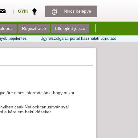
|
GYIK
Nincs belépve
elépés
Regisztráció
Elfelejtett jelszó
yéb bejelentés
Ügyfélszolgálati portál használati útmutató
egyelőre nincs információnk, hogy mikor
nnyiben csak Netlock tanúsítvánnyal
eni a kérelem beküldéseket.