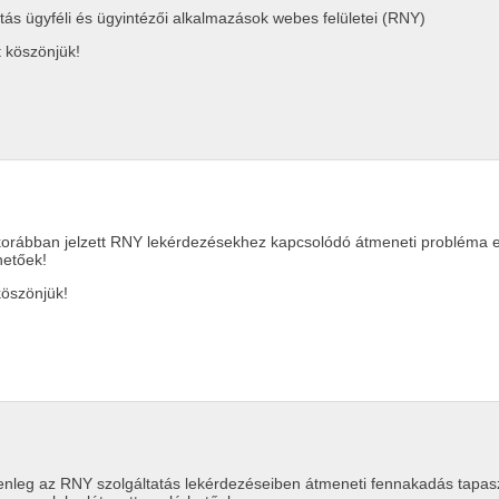
tás ügyféli és ügyintézői alkalmazások webes felületei (RNY)
 köszönjük!
korábban jelzett RNY lekérdezésekhez kapcsolódó átmeneti probléma elhá
hetőek!
öszönjük!
lenleg az RNY szolgáltatás lekérdezéseiben átmeneti fennakadás tapaszt