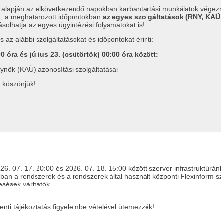
a alapján az elkövetkezendő napokban karbantartási munkálatok végezne
ag, a meghatározott időpontokban
az egyes szolgáltatások (RNY, KA
ásolhatja az egyes ügyintézési folyamatokat is!
s az alábbi szolgáltatásokat és időpontokat érinti:
00 óra és július 23. (csütörtök) 00:00 óra között:
ynök (KAÜ) azonosítási szolgáltatásai
 köszönjük!
6. 07. 17. 20:00 és 2026. 07. 18. 15:00 között szerver infrastruktúránk
ban a rendszerek és a rendszerek által használt központi Flexinform sz
esések várhatók.
enti tájékoztatás figyelembe vételével ütemezzék!