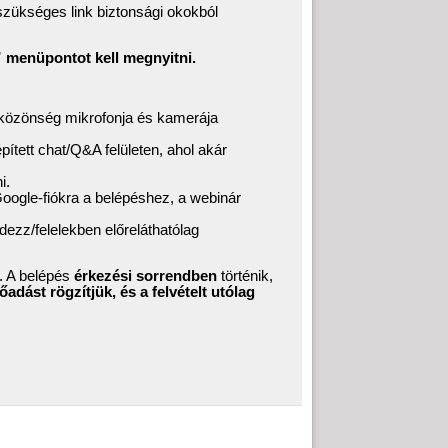
szükséges link biztonsági okokból
k” menüpontot kell megnyitni.
közönség mikrofonja és kamerája
pített chat/Q&A felületen, ahol akár
i.
ogle-fiókra a belépéshez, a webinár
rdezz/felelekben előreláthatólag
. A belépés
érkezési sorrendben
történik,
őadást rögzítjük, és a felvételt utólag