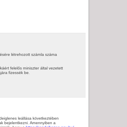
etésére létrehozott számla száma
ért felelős miniszter által vezetett
ára fizessék be.
ideiglenes leállása következtében
ak bejelentkezni. Amennyiben a