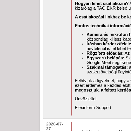
Hogyan lehet csatlakozni?
A
kizárólag a TAO EKR belső üz
A csatlakozási linkhez be k
Fontos technikai informáci
Kamera és mikrofon ha
központilag ki lesz ka
Írásban kérdezz/felele
névtelenül is fel lehet 
Rögzített előadás:
Az 
Egyszerű belépés:
Szá
Google Meet segítségé
Szakmai támogatás:
a
szakszövetségi ügyintéz
Felhívjuk a figyelmet, hogy 
ezért érdemes a kezdés előtt
megosztjuk
,
a feltett kérdé
Üdvözlettel,
Flexinform Support
2026-07-
27